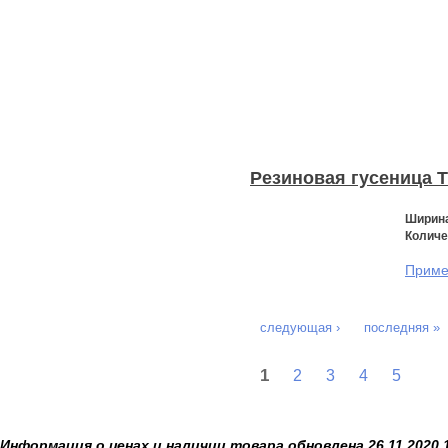
Резиновая гусеница 
Ширина
Количе
Примен
следующая ›
последняя »
1
2
3
4
5
Информация о ценах и наличии товара обновлена 26.11.2020 1