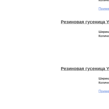
Количе
Примен
Резиновая гусеница 
Ширина
Количе
Резиновая гусеница 
Ширина
Количе
Примен