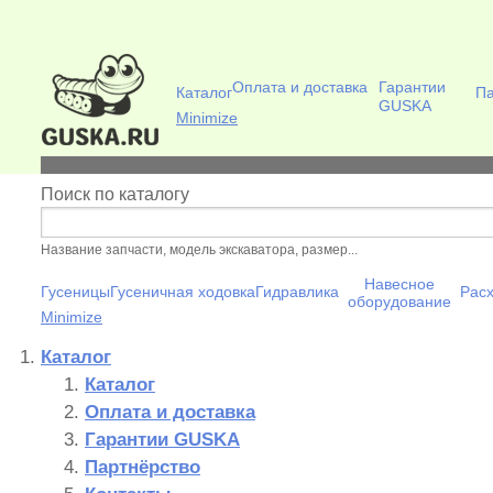
Пер
ос
со
Оплата и доставка
Гарантии
Каталог
Па
GUSKA
Minimize
GUSKA.RU -
Интернет-
Поиск по каталогу
магазин для
экскаваторщиков
ИНТЕРНЕТ-МАГАЗИН
Название запчасти, модель экскаватора, размер...
Навесное
ДЛЯ
Гусеницы
Гусеничная ходовка
Гидравлика
Рас
оборудование
Minimize
ЭКСКАВАТОРЩИКОВ
Вы здесь
Каталог
Каталог
Оплата и доставка
Гарантии GUSKA
Партнёрство